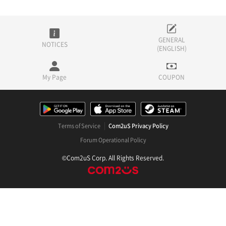
GENERAL
NOTICES
(ENGLISH)
My Page
COUPON
Terms of Service
Com2uS Privacy Policy
Forum Operational Policy
©Com2uS Corp. All Rights Reserved.